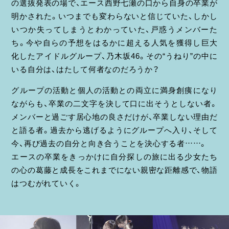
の選抜発表の場で、エース西野七瀬の口から自身の卒業が
明かされた。いつまでも変わらないと信じていた、しかし
いつか失ってしまうとわかっていた、戸惑うメンバーた
ち。今や自らの予想をはるかに超える人気を獲得し巨大
化したアイドルグループ、乃木坂46。その“うねり”の中に
いる自分は、はたして何者なのだろうか？
グループの活動と個人の活動との両立に満身創痍になり
ながらも、卒業の二文字を決して口に出そうとしない者。
メンバーと過ごす居心地の良さだけが、卒業しない理由だ
と語る者。過去から逃げるようにグループへ入り、そして
今、再び過去の自分と向き合うことを決心する者……。
エースの卒業をきっかけに自分探しの旅に出る少女たち
の心の葛藤と成長をこれまでにない親密な距離感で、物語
はつむがれていく。