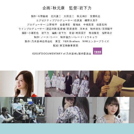
企画：秋元康 監督：岩下力
製作：今野義雄 北川謙二 大田圭二 秋元伸介 安齋尚志
エグゼクティブプロデューサー：石原真 磯野久美子
プロデューサー：上野裕平 金森孝宏 菊地友 中根美里 佐渡岳利
ラインプロデューサー：渡辺洋朗
監督補：菅原達郎 河本永 制作担当：宮田陽平
撮影：小暮哲也 岩下力 編集：岩下力 音楽：袴田晃子 熊谷隆宏 塩野恭介
制作：ノース・リバー 制作協力：パレード・トウキョウ
製作：乃木坂46合同会社 東宝 Y&N Brothers NHKエンタープライズ
配給：東宝映像事業部
©2019「DOCUMENTARY of 乃木坂46」製作委員会